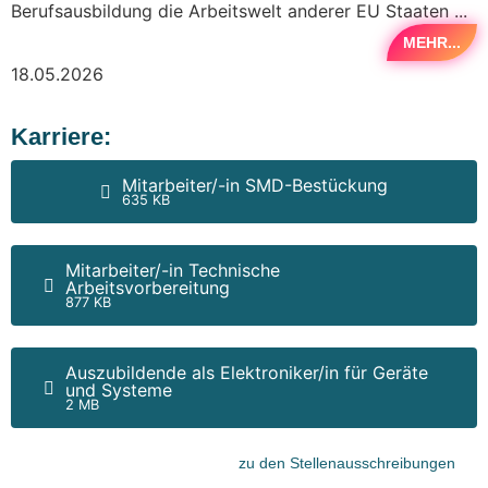
Berufsausbildung die Arbeitswelt anderer EU Staaten ...
MEHR...
18.05.2026
Karriere:
Mitarbeiter/-in SMD-Bestückung
635 KB
Mitarbeiter/-in Technische
Arbeitsvorbereitung
877 KB
Auszubildende als Elektroniker/in für Geräte
und Systeme
2 MB
zu den Stellenausschreibungen